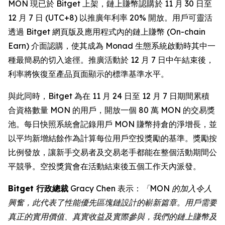
MON 現已於 Bitget 上架，鏈上賺幣認購於 11 月 30 日至
12 月 7 日 (UTC+8) 以推廣年利率 20% 開放。用戶可靈活
透過 Bitget 網頁版及應用程式內的鏈上賺幣 (On-chain
Earn) 介面認購，使其成為 Monad 生態系統啟動時其中一
種最簡易的切入途徑。推廣活動於 12 月 7 日中午結束後，
利率將恢復至產品頁面顯示的標準基準水平。
與此同時，Bitget 為在 11 月 24 日至 12 月 7 日期間累積
合資格數量 MON 的用戶，開放一個 80 萬 MON 的交易獎
池。每日快照系統會記錄用戶 MON 賺幣持倉的淨增長，並
以平均新增結餘作為計算每位用戶空投獎勵的基準。獎勵按
比例發放，讓新手交易者及交易老手都能在整個活動期間公
平競爭。空投獎賞會在活動結束後五個工作天內派發。
Bitget 行政總裁
Gracy Chen 表示：
「MON 的加入令人
興奮，此代表了性能優先區塊鏈設計的嶄新篇章。用戶需要
真正的實用價值、真實收益及實際參與，我們的鏈上賺幣及