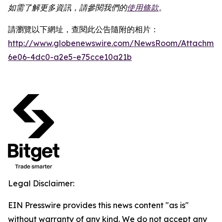
如需了解更多資訊，請參閱我們的
使用條款
。
請瀏覽以下網址，查閱此公告隨附的相片：
http://www.globenewswire.com/NewsRoom/Attachme
6e06-4dc0-a2e5-e75cce10a21b
Legal Disclaimer:
EIN Presswire provides this news content "as is"
without warranty of any kind. We do not accept any