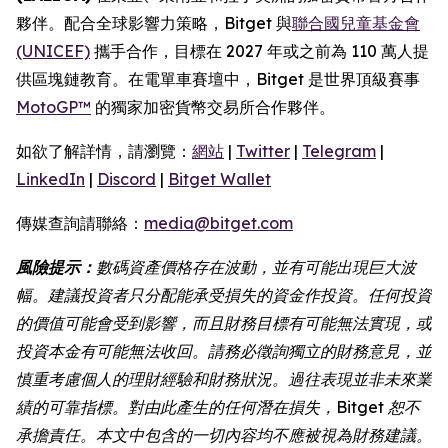
夥伴。配合全球影響力策略，Bitget 與
聯合國兒童基金會
(UNICEF)
攜手合作，目標在 2027 年或之前為 110 萬人提
供區塊鏈教育。在電單車賽壇中，Bitget 是世界頂級賽事
MotoGP™
的獨家加密貨幣交易所合作夥伴。
如欲了解詳情，請瀏覽：
網站
|
Twitter
|
Telegram
|
LinkedIn
|
Discord
|
Bitget Wallet
傳媒查詢請聯絡：
media@bitget.com
風險提示：
數碼資產價格存在波動，並有可能出現巨大波
幅。建議投資者只分配能承受損失的資金作投資。任何投資
的價值可能會受到影響，而且財務目標有可能無法實現，或
投資本金有可能無法收回。請務必徵詢獨立的財務意見，並
慎重考慮個人的理財經驗和財務狀況。過往表現並非未來業
績的可靠指標。對由此產生的任何潛在損失，Bitget 恕不
承擔責任。本文中包含的一切內容均不應被視為財務建議。