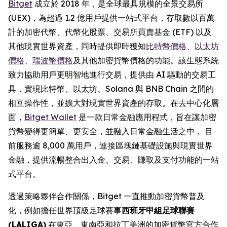
Bitget
成立於 2018 年，是全球最具規模的全景交易所
(UEX)，為超過 1.2 億用戶提供一站式平台，存取數以百萬
計的加密代幣、代幣化股票、交易所買賣基金 (ETF) 以及
其他現實世界資產，同時提供即時獲知
比特幣價格
、
以太坊
價格
、
瑞波幣價格
及其他加密貨幣價格的功能。該生態系統
致力協助用戶更明智地進行交易，提供由 AI 驅動的交易工
具，實現比特幣、以太坊、Solana 與 BNB Chain 之間的
相互操作性，並擴大對現實世界資產的存取。在去中心化層
面，
Bitget Wallet
是一款日常金融應用程式，旨在讓加密
貨幣變得更簡單、更安全，並融入日常金融生活之中， 目
前服務逾 8,000 萬用戶，連接區塊鏈基礎設施與現實世界
金融，提供流暢整合出入金、交易、賺取及支付功能的一站
式平台。
透過策略夥伴合作關係，Bitget 一直推動加密貨幣普及
化，例如擔任世界頂級足球賽事
西班牙甲組足球聯賽
(LALIGA)
在東亞、東南亞和拉丁美洲的加密貨幣官方合作